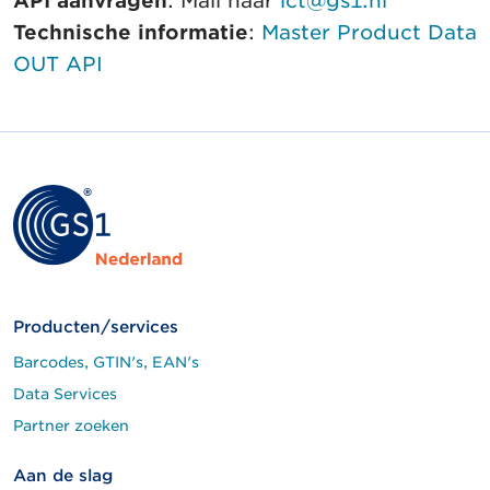
API aanvragen
: Mail naar
ict@gs1.nl
Technische informatie
:
Master Product Data
OUT API
Producten/services
Barcodes, GTIN's, EAN's
Data Services
Partner zoeken
Aan de slag