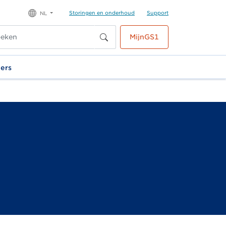
Storingen en onderhoud
Support
NL
MijnGS1
ners