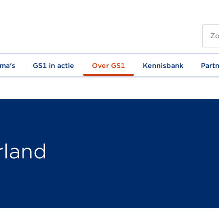
ma's
GS1 in actie
Over GS1
Kennisbank
Part
rland