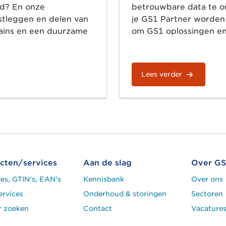
ld? En onze
betrouwbare data te o
astleggen en delen van
je GS1 Partner worden 
hains en een duurzame
om GS1 oplossingen en
Lees verder
cten/services
Aan de slag
Over GS
es, GTIN's, EAN's
Kennisbank
Over ons
ervices
Onderhoud & storingen
Sectoren
r zoeken
Contact
Vacature