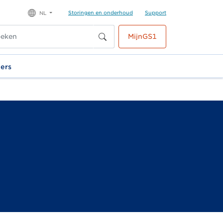
Storingen en onderhoud
Support
NL
MijnGS1
ners