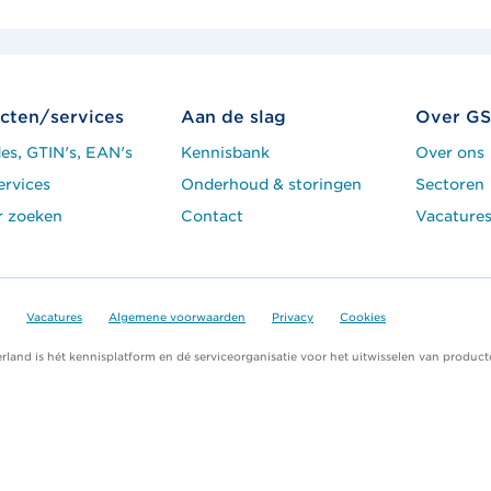
cten/services
Aan de slag
Over GS
es, GTIN's, EAN's
Kennisbank
Over ons
ervices
Onderhoud & storingen
Sectoren
r zoeken
Contact
Vacature
Vacatures
Algemene voorwaarden
Privacy
Cookies
land is hét kennisplatform en dé serviceorganisatie voor het uitwisselen van product