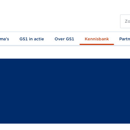
ma's
GS1 in actie
Over GS1
Kennisbank
Part