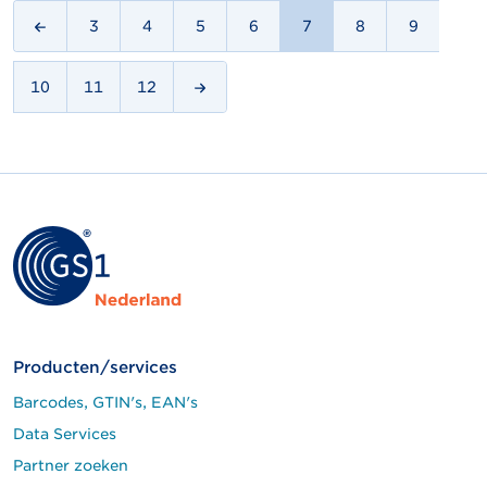
3
4
5
6
7
8
9
10
11
12
Producten/services
Barcodes, GTIN's, EAN's
Data Services
Partner zoeken