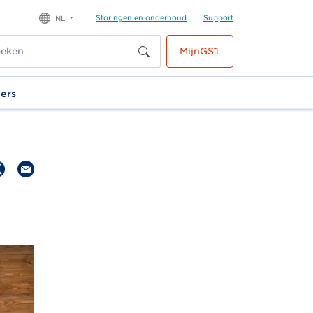
Storingen en onderhoud
Support
NL
MijnGS1
ners