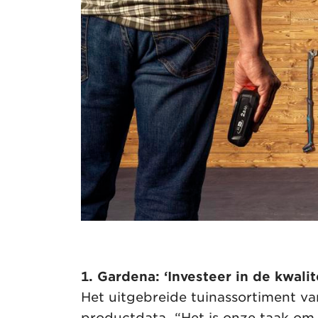
1. Gardena: ‘Investeer in de kwalit
Het uitgebreide tuinassortiment va
productdata. “Het is onze taak om d