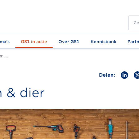
ma's
GS1 in actie
Over GS1
Kennisbank
Part
2023
Delen:
 & dier