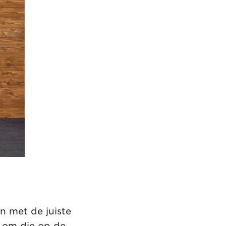
n met de juiste
l om die op de