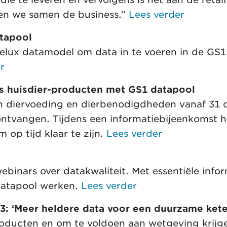
ken we samen de business.”
Lees verder
atapool
elux datamodel om data in te voeren in de GS1
r
ers huisdier-producten met GS1 datapool
 van diervoeding en dierbenodigdheden vanaf 31
ntvangen. Tijdens een informatiebijeenkomst 
 op tijd klaar te zijn.
Lees verder
binars over datakwaliteit. Met essentiële info
 datapool werken.
Lees verder
023: ‘Meer heldere data voor een duurzame kete
oducten en om te voldoen aan wetgeving krijg