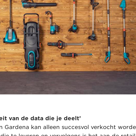
eit van de data die je deelt’
n Gardena kan alleen succesvol verkocht worde
ie te leveren en vervolgens is het aan de retai