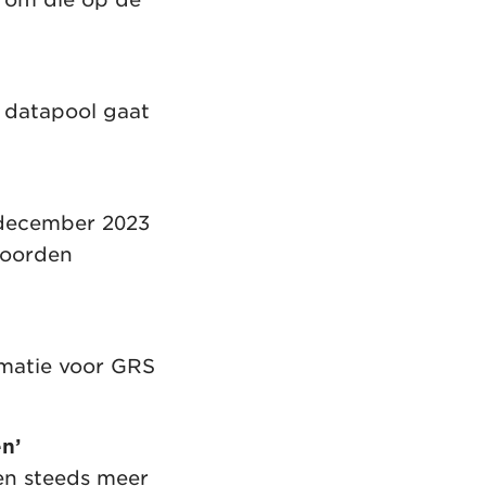
 datapool gaat
 december 2023
hoorden
rmatie voor GRS
n’
en steeds meer