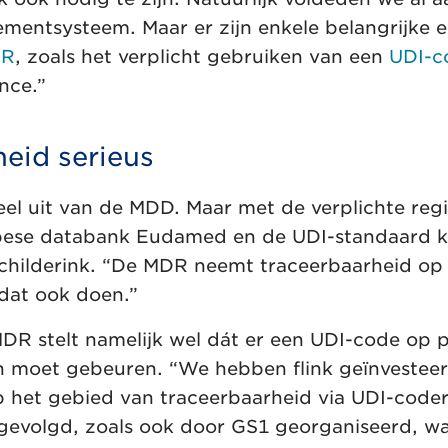
mentsysteem. Maar er zijn enkele belangrijke e
R
, zoals het verplicht gebruiken van een
UDI-c
nce.”
eid serieus
l uit van de MDD. Maar met de verplichte regis
opese databank Eudamed en de UDI-standaard 
hilderink. “De MDR neemt traceerbaarheid op 
 dat ook doen.”
MDR stelt namelijk wel dát er een UDI-code op
h moet gebeuren. “We hebben flink geïnvesteer
 het gebied van traceerbaarheid via UDI-coderi
gevolgd, zoals ook door GS1 georganiseerd, wa