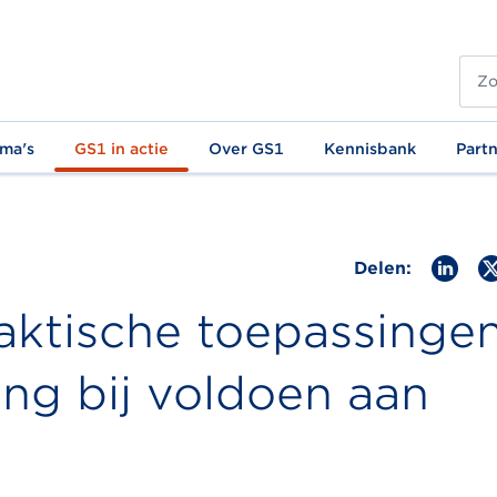
ma's
GS1 in actie
Over GS1
Kennisbank
Part
Delen:
aktische toepassinge
ing bij voldoen aan