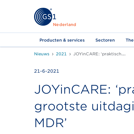
Nederland
Producten & services
Sectoren
The
Nieuws
2021
JOYinCARE: ‘praktische toepassingen grootste uitdaging bij voldoen aan MDR’
21-6-2021
JOYinCARE: ‘pr
grootste uitdag
MDR’