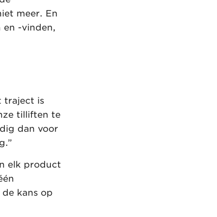
niet meer. En
 en -vinden,
traject is
e tilliften te
odig dan voor
g.”
n elk product
 één
- de kans op