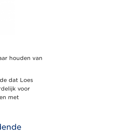
baar houden van
ode dat Loes
delijk voor
 en met
ldende