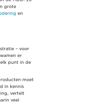
n grote
odering
en
tratie – voor
kwamen er
elk punt in de
 producten moet
d in kennis
ng, vertelt
arin veel