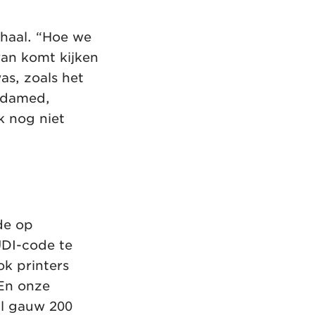
rhaal. “Hoe we
an komt kijken
as, zoals het
Eudamed,
k nog niet
de op
UDI-code te
k printers
“En onze
al gauw 200