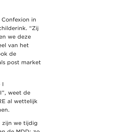
Confexion in
hilderink. “Zij
ten we deze
eel van het
ook de
als post market
 I
II”, weet de
 al wettelijk
nen.
zijn we tijdig
aan de MDD: zo