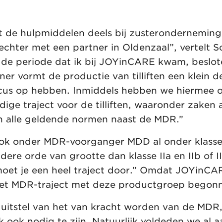
de hulpmiddelen deels bij zusteronderneming 
echter met een partner in Oldenzaal”, vertelt Sc
in de periode dat ik bij JOYinCARE kwam, beslo
ner vormt de productie van tilliften een klein d
e focus op hebben. Inmiddels hebben we hiermee 
dige traject voor de tilliften, waaronder zaken 
en alle geldende normen naast de MDR.”
ok onder MDR-voorganger MDD al onder klasse
dere orde van grootte dan klasse IIa en IIb of I
et je een heel traject door.” Omdat JOYinCARE
 het MDR-traject met deze productgroep begon
 uitstel van het van kracht worden van de MDR, 
 ook nodig te zijn. Natuurlijk voldeden we al 