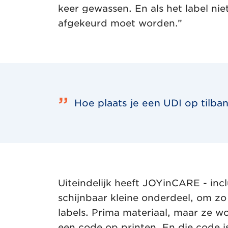
keer gewassen. En als het label nie
afgekeurd moet worden.”
Hoe plaats je een UDI op tilb
Uiteindelijk heeft JOYinCARE - incl
schijnbaar kleine onderdeel, om zo
labels. Prima materiaal, maar ze wo
een code op printen. En die code i