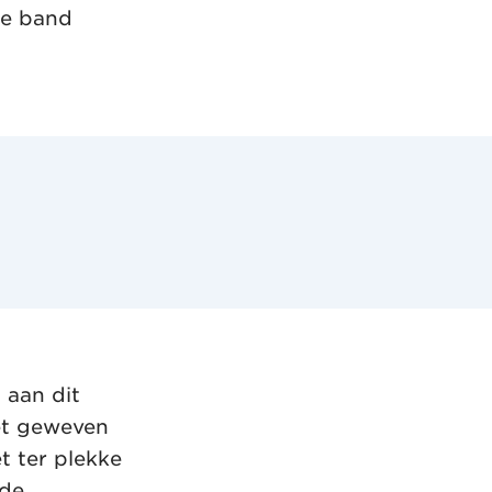
 de band
 aan dit
met geweven
t ter plekke
 de