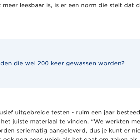
t meer leesbaar is, is er een norm die stelt dat
anden die wel 200 keer gewassen worden?
usief uitgebreide testen - ruim een jaar besteed
 het juiste materiaal te vinden. “We werkten 
rden seriematig aangeleverd, dus je kunt er nie
s ook nog eens uniek als het gaat om zaken als