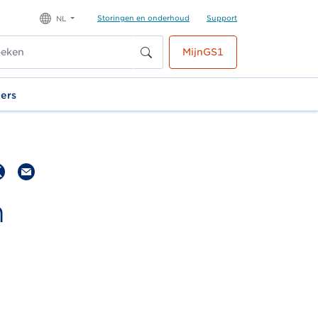
Storingen en onderhoud
Support
NL
MijnGS1
ners
n