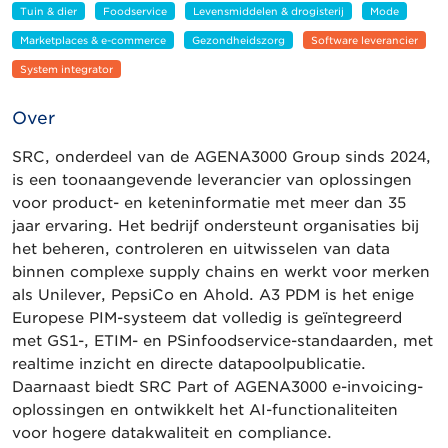
Tuin & dier
Foodservice
Levensmiddelen & drogisterij
Mode
Marketplaces & e-commerce
Gezondheidszorg
Software leverancier
System integrator
Over
SRC, onderdeel van de AGENA3000 Group sinds 2024,
is een toonaangevende leverancier van oplossingen
voor product- en keteninformatie met meer dan 35
jaar ervaring. Het bedrijf ondersteunt organisaties bij
het beheren, controleren en uitwisselen van data
binnen complexe supply chains en werkt voor merken
als Unilever, PepsiCo en Ahold. A3 PDM is het enige
Europese PIM-systeem dat volledig is geïntegreerd
met GS1-, ETIM- en PSinfoodservice-standaarden, met
realtime inzicht en directe datapoolpublicatie.
Daarnaast biedt SRC Part of AGENA3000 e-invoicing-
oplossingen en ontwikkelt het AI-functionaliteiten
voor hogere datakwaliteit en compliance.