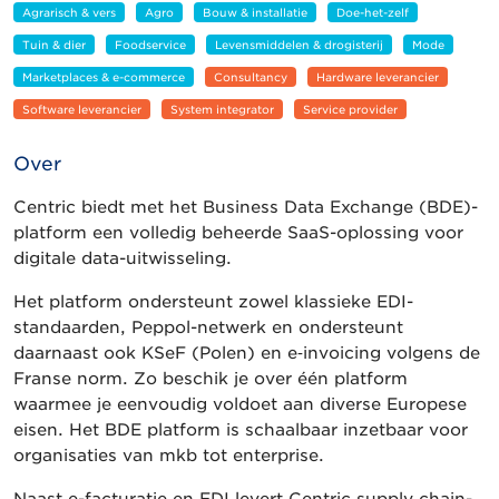
Agrarisch & vers
Agro
Bouw & installatie
Doe-het-zelf
Tuin & dier
Foodservice
Levensmiddelen & drogisterij
Mode
Marketplaces & e-commerce
Consultancy
Hardware leverancier
Software leverancier
System integrator
Service provider
Over
Centric biedt met het Business Data Exchange (BDE)-
platform een volledig beheerde SaaS-oplossing voor
digitale data-uitwisseling.
Het platform ondersteunt zowel klassieke EDI-
standaarden, Peppol-netwerk en ondersteunt
daarnaast ook KSeF (Polen) en e‑invoicing volgens de
Franse norm. Zo beschik je over één platform
waarmee je eenvoudig voldoet aan diverse Europese
eisen. Het BDE platform is schaalbaar inzetbaar voor
organisaties van mkb tot enterprise.
Naast e-facturatie en EDI levert Centric supply chain-