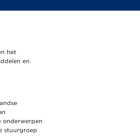
en het
iddelen en
landse
an
de onderwerpen
e stuurgroep