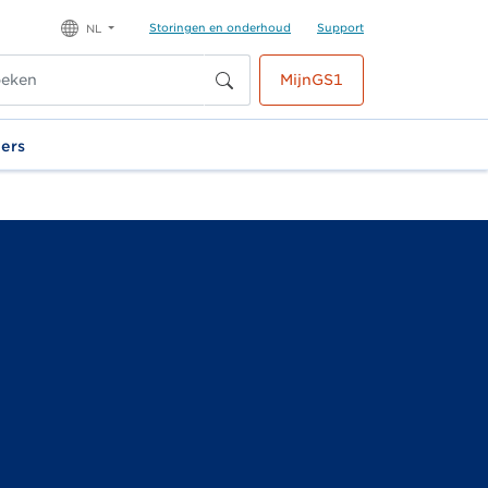
Storingen en onderhoud
Support
NL
MijnGS1
ners