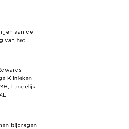
ingen aan de
g van het
 Edwards
ge Klinieken
MH, Landelijk
 XL
nen bijdragen