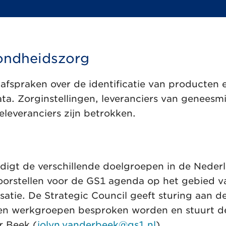
ondheidszorg
fspraken over de identificatie van producten 
ta. Zorginstellingen, leveranciers van geneesm
leveranciers zijn betrokken.
digt de verschillende doelgroepen in de Neder
oorstellen voor de GS1 agenda op het gebied v
atie. De Strategic Council geeft sturing aan 
- en werkgroepen besproken worden en stuurt d
r Beek (
jolyn.vanderbeek@gs1.nl
).