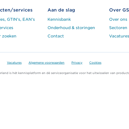
cten/services
Aan de slag
Over GS
es, GTIN's, EAN's
Kennisbank
Over ons
ervices
Onderhoud & storingen
Sectoren
r zoeken
Contact
Vacature
Vacatures
Algemene voorwaarden
Privacy
Cookies
land is hét kennisplatform en dé serviceorganisatie voor het uitwisselen van product