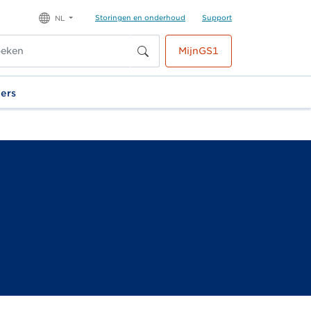
Storingen en onderhoud
Support
NL
MijnGS1
ners