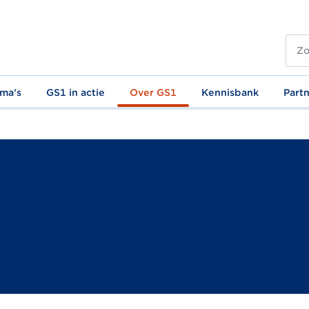
ma's
GS1 in actie
Over GS1
Kennisbank
Part