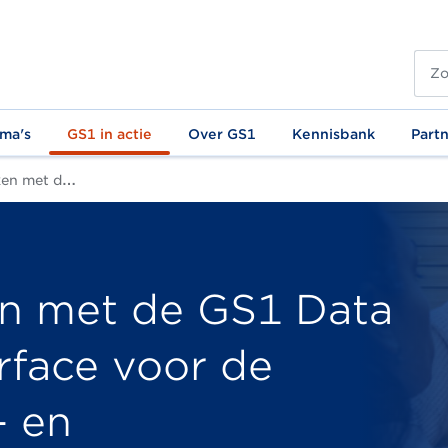
ma's
GS1 in actie
Over GS1
Kennisbank
Part
 levensmiddelen- en drogisterijsector
en met de GS1 Data
rface voor de
- en