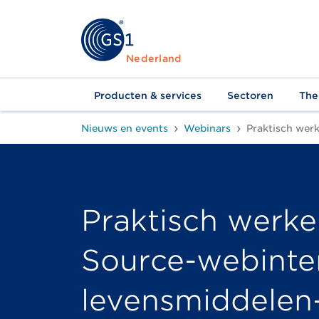
Nederland
Producten & services
Sectoren
The
Nieuws en events
Webinars
Praktisch werken met de GS1 Data Source-webinterface voor de
Praktisch werk
Source-webinte
levensmiddelen