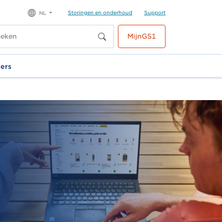
Storingen en onderhoud
Support
NL
MijnGS1
ners