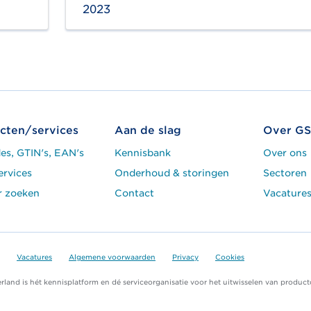
2023
cten/services
Aan de slag
Over GS
es, GTIN's, EAN's
Kennisbank
Over ons
ervices
Onderhoud & storingen
Sectoren
r zoeken
Contact
Vacature
Vacatures
Algemene voorwaarden
Privacy
Cookies
land is hét kennisplatform en dé serviceorganisatie voor het uitwisselen van product