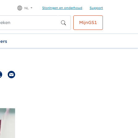
Storingen en onderhoud
Support
NL
MijnGS1
ners