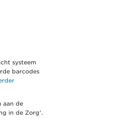
icht systeem
eerde barcodes
erder
n aan de
g in de Zorg'.