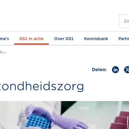
ma's
GS1 in actie
Over GS1
Kennisbank
Part
021
Delen:
zondheidszorg