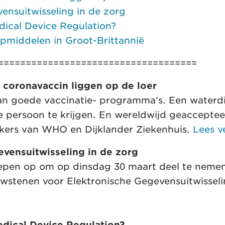
ensuitwisseling in de zorg
ical Device Regulation?
pmiddelen in Groot-Brittannië
====================================
t coronavaccin liggen op de loer
van goede vaccinatie- programma’s. Een waterd
iste persoon te krijgen. En wereldwijd geaccept
rekers van WHO en Dijklander Ziekenhuis.
Lees v
evensuitwisseling in de zorg
epen op om op dinsdag 30 maart deel te neme
tenen voor Elektronische Gegevensuitwisselin
dical Device Regulation?