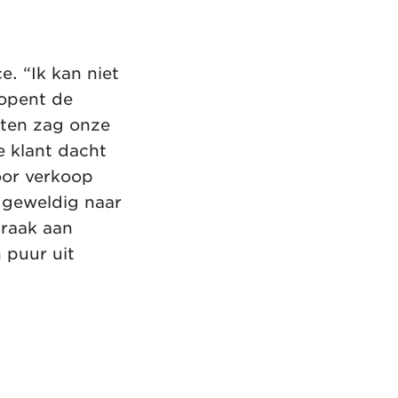
e. “Ik kan niet
 opent de
rten zag onze
e klant dacht
oor verkoop
t geweldig naar
traak aan
 puur uit