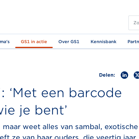
ma's
GS1 in actie
Over GS1
Kennisbank
Part
Delen:
: ‘Met een barcode
ie je bent’
, maar weet alles van sambal, exotische
eft ze van haar ouders, die veertig jaar