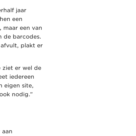
half jaar
 hen een
, maar een van
n de barcodes.
fvult, plakt er
 ziet er wel de
et iedereen
 eigen site,
 ook nodig.”
r aan