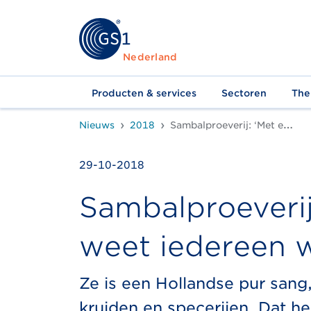
Nederland
Producten & services
Sectoren
The
Nieuws
2018
Sambalproeverij: ‘Met een barcode weet iedereen wie je bent’
29-10-2018
Sambalproeverij
weet iedereen w
Ze is een Hollandse pur sang
kruiden en specerijen. Dat he