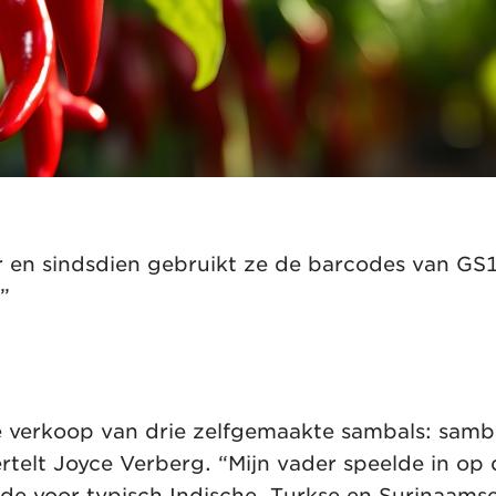
 en sindsdien gebruikt ze de barcodes van GS1
”
 verkoop van drie zelfgemaakte sambals: samba
rtelt Joyce Verberg. “Mijn vader speelde in op
de voor typisch Indische, Turkse en Surinaams