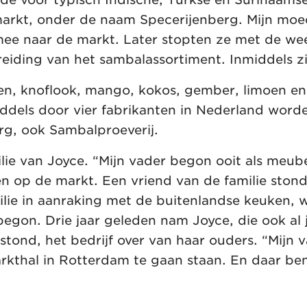
 markt, onder de naam Specerijenberg. Mijn mo
mee naar de markt. Later stopten ze met de w
eiding van het sambalassortiment. Inmiddels zij
en, knoflook, mango, kokos, gember, limoen e
iddels door vier fabrikanten in Nederland word
rg, ook Sambalproeverij.
ilie van Joyce. “Mijn vader begon ooit als meub
n op de markt. Een vriend van de familie ston
lie in aanraking met de buitenlandse keuken, 
egon. Drie jaar geleden nam Joyce, die ook al 
stond, het bedrijf over van haar ouders. “Mijn
rkthal in Rotterdam te gaan staan. En daar ben