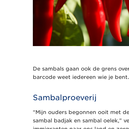
De sambals gaan ook de grens over
barcode weet iedereen wie je bent.
Sambalproeverij
“Mijn ouders begonnen ooit met de
sambal badjak en sambal oelek,” ve
immigranten naar ons land en zorg