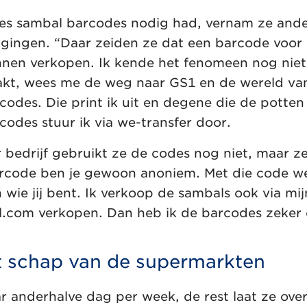
jes sambal barcodes nodig had, vernam ze ander
n gingen. “Daar zeiden ze dat een barcode voor
nen verkopen. Ik kende het fenomeen nog niet
akt, wees me de weg naar GS1 en de wereld va
des. Die print ik uit en degene die de potten a
codes stuur ik via we-transfer door.
 bedrijf gebruikt ze de codes nog niet, maar ze
rcode ben je gewoon anoniem. Met die code we
ie jij bent. Ik verkoop de sambals ook via mijn
ol.com verkopen. Dan heb ik de barcodes zeker
t schap van de supermarkten
r anderhalve dag per week, de rest laat ze ove