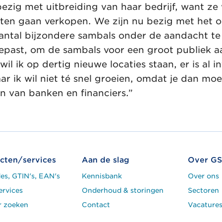
ezig met uitbreiding van haar bedrijf, want ze 
rkten gaan verkopen. We zijn nu bezig met het
aantal bijzondere sambals onder de aandacht te
epast, om de sambals voor een groot publiek aa
l ik op dertig nieuwe locaties staan, er is al i
ar ik wil niet té snel groeien, omdat je dan mo
ijn van banken en financiers.”
cten/services
Aan de slag
Over GS
es, GTIN's, EAN's
Kennisbank
Over ons
ervices
Onderhoud & storingen
Sectoren
r zoeken
Contact
Vacature