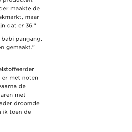
eder maakte de
eekmarkt, maar
n dat er 36.”
n babi pangang.
en gemaakt.”
elstoffeerder
d er met noten
waarna de
jaren met
 vader droomde
 ik toen de