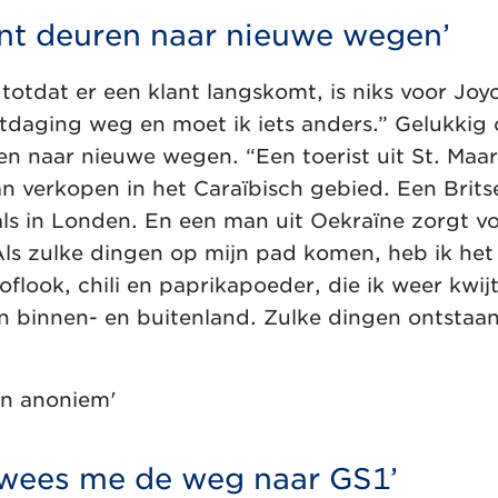
nt deuren naar nieuwe wegen’
 totdat er een klant langskomt, is niks voor Joyc
e uitdaging weg en moet ik iets anders.” Gelukkig
en naar nieuwe wegen. “Een toerist uit St. Maa
an verkopen in het Caraïbisch gebied. Een Brits
ls in Londen. En een man uit Oekraïne zorgt v
Als zulke dingen op mijn pad komen, heb ik he
oflook, chili en paprikapoeder, die ik weer kwij
n binnen- en buitenland. Zulke dingen ontstaan
on anoniem'
 wees me de weg naar GS1’