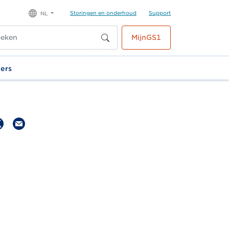
Storingen en onderhoud
Support
NL
MijnGS1
ners