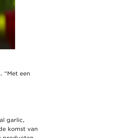
. “Met een
l garlic,
 de komst van
e producten.